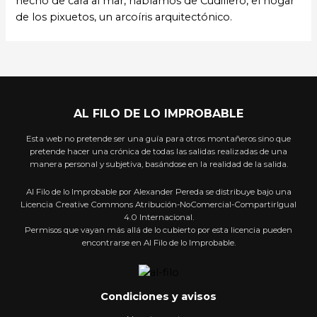
hecho de cara al mar, hablamos de Cudillero, el hogar
de los pixuetos, un arcoíris arquitectónico.
AL FILO DE LO IMPROBABLE
Esta web no pretende ser una guía para otros montañeros sino que
pretende hacer una crónica de todas las salidas realizadas de una
manera personal y subjetiva, basándose en la realidad de la salida.
Al Filo de lo Improbable por Alexander Pereda se distribuye bajo una
Licencia Creative Commons Atribución-NoComercial-CompartirIgual
4.0 Internacional.
Permisos que vayan más allá de lo cubierto por esta licencia pueden
encontrarse en Al Filo de lo Improbable.
Condiciones y avisos