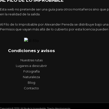
AL FILO DE LO IMPROBABLE
Esta web no pretende ser una guía para otros montañeros sino que pr
en la realidad de la salida.
Al Filo de lo Improbable por Alexander Pereda se distribuye bajo un
Permisos que vayan más allá de lo cubierto por esta licencia pueden 
Condiciones y avisos
Nuestras rutas
Lugares a descubrir
Fotografía
Naturaleza
Blog
Contacto
Copyright © 2026 | Al filo de lo Improbable. Diseño Atentamente