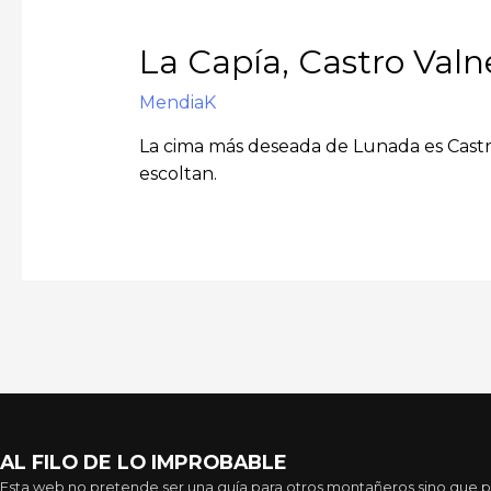
La Capía, Castro Valn
MendiaK
La cima más deseada de Lunada es Castro
escoltan.
AL FILO DE LO IMPROBABLE
Esta web no pretende ser una guía para otros montañeros sino que pre