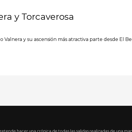
era y Torcaverosa
 Valnera y su ascensión más atractiva parte desde El B
tende hacer una crónica de todas las salidas realizadas de una maner