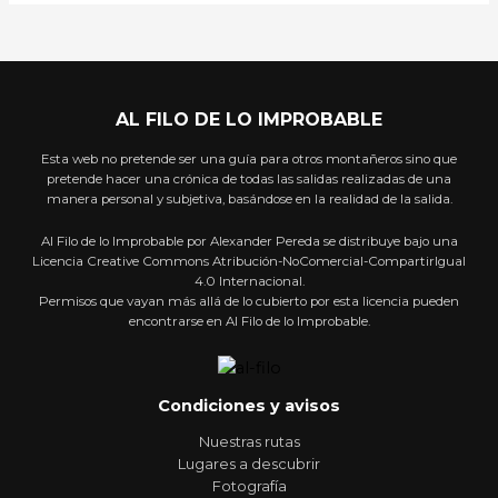
AL FILO DE LO IMPROBABLE
Esta web no pretende ser una guía para otros montañeros sino que
pretende hacer una crónica de todas las salidas realizadas de una
manera personal y subjetiva, basándose en la realidad de la salida.
Al Filo de lo Improbable por Alexander Pereda se distribuye bajo una
Licencia Creative Commons Atribución-NoComercial-CompartirIgual
4.0 Internacional.
Permisos que vayan más allá de lo cubierto por esta licencia pueden
encontrarse en Al Filo de lo Improbable.
Condiciones y avisos
Nuestras rutas
Lugares a descubrir
Fotografía