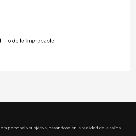
 Filo de lo Improbable.
a personal y subjetiva, basándose en la realidad de la salida.