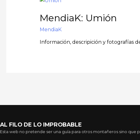
MendiaK: Umión
MendiaK
Información, descripición y fotografías 
AL FILO DE LO IMPROBABLE
Esta web no pretende ser una guía para otros montañeros sino que pre