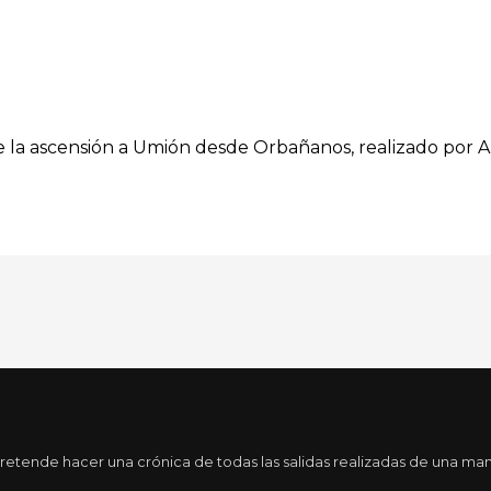
de la ascensión a Umión desde Orbañanos, realizado por Al
tende hacer una crónica de todas las salidas realizadas de una maner