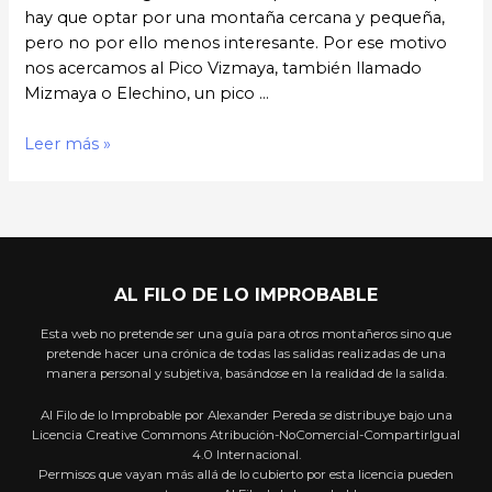
hay que optar por una montaña cercana y pequeña,
pero no por ello menos interesante. Por ese motivo
nos acercamos al Pico Vizmaya, también llamado
Mizmaya o Elechino, un pico …
Leer más »
AL FILO DE LO IMPROBABLE
Esta web no pretende ser una guía para otros montañeros sino que
pretende hacer una crónica de todas las salidas realizadas de una
manera personal y subjetiva, basándose en la realidad de la salida.
Al Filo de lo Improbable por Alexander Pereda se distribuye bajo una
Licencia Creative Commons Atribución-NoComercial-CompartirIgual
4.0 Internacional.
Permisos que vayan más allá de lo cubierto por esta licencia pueden