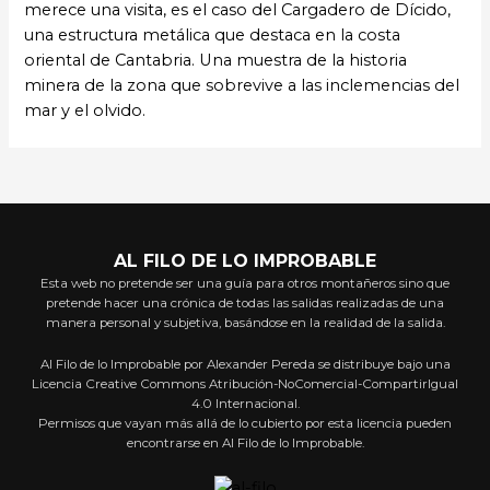
merece una visita, es el caso del Cargadero de Dícido,
una estructura metálica que destaca en la costa
oriental de Cantabria. Una muestra de la historia
minera de la zona que sobrevive a las inclemencias del
mar y el olvido.
AL FILO DE LO IMPROBABLE
Esta web no pretende ser una guía para otros montañeros sino que
pretende hacer una crónica de todas las salidas realizadas de una
manera personal y subjetiva, basándose en la realidad de la salida.
Al Filo de lo Improbable por Alexander Pereda se distribuye bajo una
Licencia Creative Commons Atribución-NoComercial-CompartirIgual
4.0 Internacional.
Permisos que vayan más allá de lo cubierto por esta licencia pueden
encontrarse en Al Filo de lo Improbable.