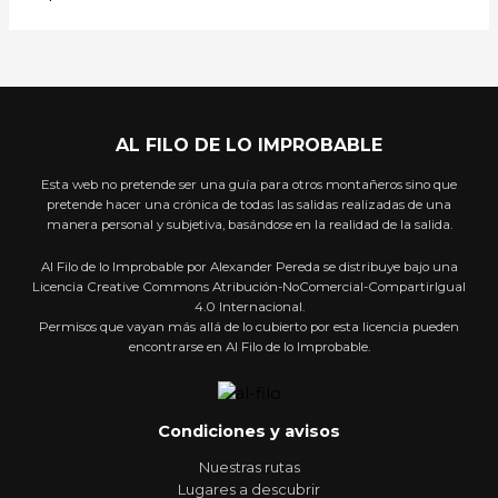
AL FILO DE LO IMPROBABLE
Esta web no pretende ser una guía para otros montañeros sino que
pretende hacer una crónica de todas las salidas realizadas de una
manera personal y subjetiva, basándose en la realidad de la salida.
Al Filo de lo Improbable por Alexander Pereda se distribuye bajo una
Licencia Creative Commons Atribución-NoComercial-CompartirIgual
4.0 Internacional.
Permisos que vayan más allá de lo cubierto por esta licencia pueden
encontrarse en Al Filo de lo Improbable.
Condiciones y avisos
Nuestras rutas
Lugares a descubrir