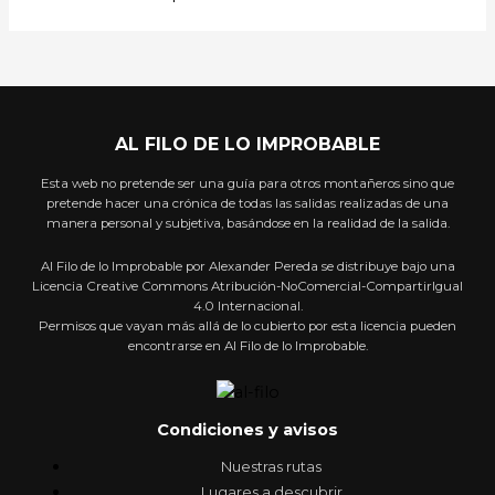
AL FILO DE LO IMPROBABLE
Esta web no pretende ser una guía para otros montañeros sino que
pretende hacer una crónica de todas las salidas realizadas de una
manera personal y subjetiva, basándose en la realidad de la salida.
Al Filo de lo Improbable por Alexander Pereda se distribuye bajo una
Licencia Creative Commons Atribución-NoComercial-CompartirIgual
4.0 Internacional.
Permisos que vayan más allá de lo cubierto por esta licencia pueden
encontrarse en Al Filo de lo Improbable.
Condiciones y avisos
Nuestras rutas
Lugares a descubrir