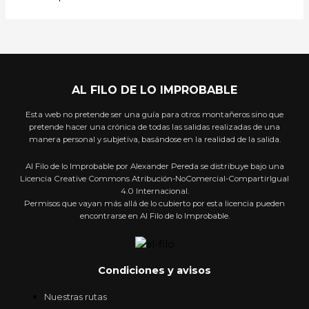
AL FILO DE LO IMPROBABLE
Esta web no pretende ser una guía para otros montañeros sino que
pretende hacer una crónica de todas las salidas realizadas de una
manera personal y subjetiva, basándose en la realidad de la salida.
Al Filo de lo Improbable por Alexander Pereda se distribuye bajo una
Licencia Creative Commons Atribución-NoComercial-CompartirIgual
4.0 Internacional.
Permisos que vayan más allá de lo cubierto por esta licencia pueden
encontrarse en Al Filo de lo Improbable.
Condiciones y avisos
Nuestras rutas