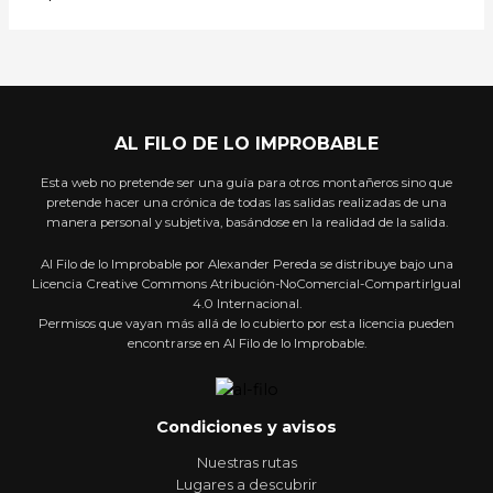
AL FILO DE LO IMPROBABLE
Esta web no pretende ser una guía para otros montañeros sino que
pretende hacer una crónica de todas las salidas realizadas de una
manera personal y subjetiva, basándose en la realidad de la salida.
Al Filo de lo Improbable por Alexander Pereda se distribuye bajo una
Licencia Creative Commons Atribución-NoComercial-CompartirIgual
4.0 Internacional.
Permisos que vayan más allá de lo cubierto por esta licencia pueden
encontrarse en Al Filo de lo Improbable.
Condiciones y avisos
Nuestras rutas
Lugares a descubrir