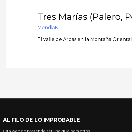
Tres Marías (Palero, 
MendiaK
El valle de Arbas en la Montaña Orienta
AL FILO DE LO IMPROBABLE
Esta web no pretende ser una guía para otros