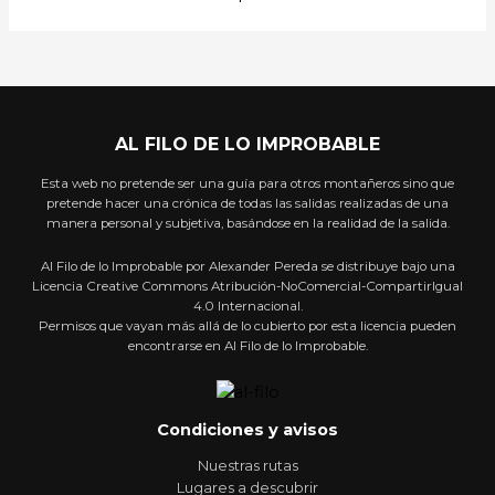
AL FILO DE LO IMPROBABLE
Esta web no pretende ser una guía para otros montañeros sino que
pretende hacer una crónica de todas las salidas realizadas de una
manera personal y subjetiva, basándose en la realidad de la salida.
Al Filo de lo Improbable por Alexander Pereda se distribuye bajo una
Licencia Creative Commons Atribución-NoComercial-CompartirIgual
4.0 Internacional.
Permisos que vayan más allá de lo cubierto por esta licencia pueden
encontrarse en Al Filo de lo Improbable.
Condiciones y avisos
Nuestras rutas
Lugares a descubrir