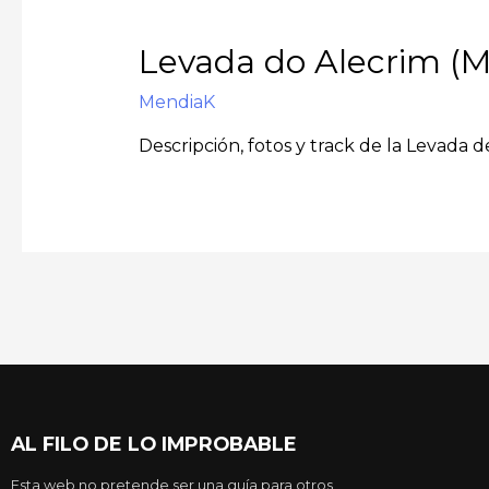
Levada do Alecrim (M
MendiaK
Descripción, fotos y track de la Levada d
AL FILO DE LO IMPROBABLE
Esta web no pretende ser una guía para otros