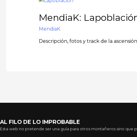
MendiaK: Lapoblació
MendiaK
Descripción, fotos y track de la ascensi
AL FILO DE LO IMPROBABLE
Esta web no pretende ser una guía para otros montañeros sino que pre