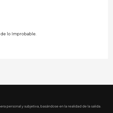
o de lo Improbable.
a personal y subjetiva, basándose en la realidad de la salida.