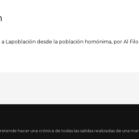
n
ón a Lapoblación desde la población homónima, por Al Fil
tende hacer una crónica de todas las salidas realizadas de una maner