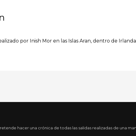
an
realizado por Inish Mor en las Islas Aran, dentro de Irland
tende hacer una crónica de todas las salidas realizadas de una maner