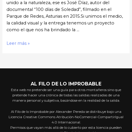
unido a la naturaleza, ese es José Díaz, autor del
documental “100 días de Soledad”, filmado en el
Parque de Redes, Asturias en 2015.Si unimos el medio,
la calidad visual y la entrega tenemos un proyecto
como el que nos ha brindado la …
Conversaciones
Leer más »
Improbables:
José
Díaz
(100
Días
AL FILO DE LO IMPROBABLE
de
Esta web no pretende ser una guía para otros montañeros sino que
Soledad)
pretende hacer una crónica de todas las salidas realizadas de una
manera personal y subjetiva, basándose en la realidad de la salida.
Al Filo de lo Improbable por Alexander Pereda se distribuye bajo una
Licencia Creative Commons Atribución-NoComercial-CompartirIgual
4.0 Internacional.
Permisos que vayan más allá de lo cubierto por esta licencia pueden