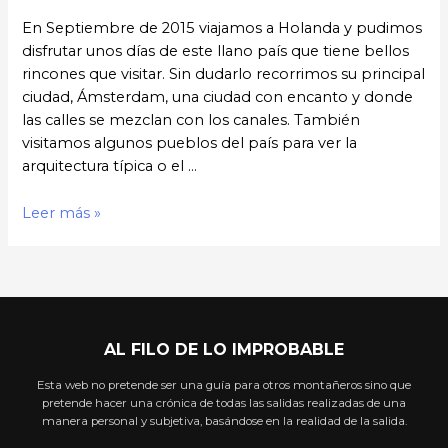
En Septiembre de 2015 viajamos a Holanda y pudimos
disfrutar unos días de este llano país que tiene bellos
rincones que visitar. Sin dudarlo recorrimos su principal
ciudad, Ámsterdam, una ciudad con encanto y donde
las calles se mezclan con los canales. También
visitamos algunos pueblos del país para ver la
arquitectura típica o el …
Leer más »
AL FILO DE LO IMPROBABLE
Esta web no pretende ser una guía para otros montañeros sino que
pretende hacer una crónica de todas las salidas realizadas de una
manera personal y subjetiva, basándose en la realidad de la salida.