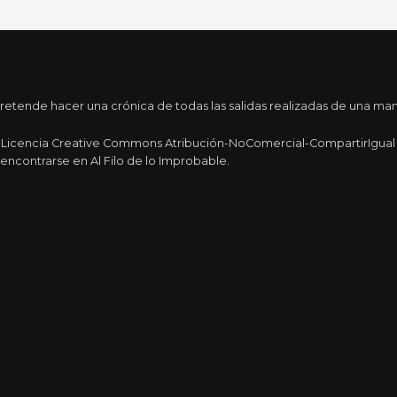
tende hacer una crónica de todas las salidas realizadas de una maner
a Licencia Creative Commons Atribución-NoComercial-CompartirIgual 4
encontrarse en Al Filo de lo Improbable.