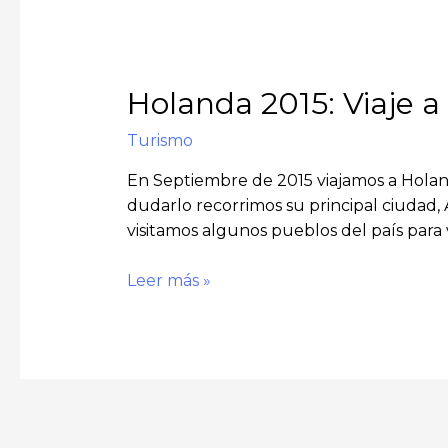
Holanda 2015: Viaje a
Turismo
En Septiembre de 2015 viajamos a Holanda
dudarlo recorrimos su principal ciudad,
visitamos algunos pueblos del país para v
Holanda
Leer más »
2015:
Viaje
a
un
pais
ganado