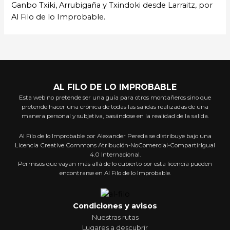
Ganbo Txiki, Arrubigaña y Txindoki desde Larraitz, por
Al Filo de lo Improbable.
AL FILO DE LO IMPROBABLE
Esta web no pretende ser una guía para otros montañeros sino que
pretende hacer una crónica de todas las salidas realizadas de una
manera personal y subjetiva, basándose en la realidad de la salida.
Al Filo de lo Improbable por Alexander Pereda se distribuye bajo una
Licencia Creative Commons Atribución-NoComercial-CompartirIgual
4.0 Internacional.
Permisos que vayan más allá de lo cubierto por esta licencia pueden
encontrarse en Al Filo de lo Improbable.
Condiciones y avisos
Nuestras rutas
Lugares a descubrir