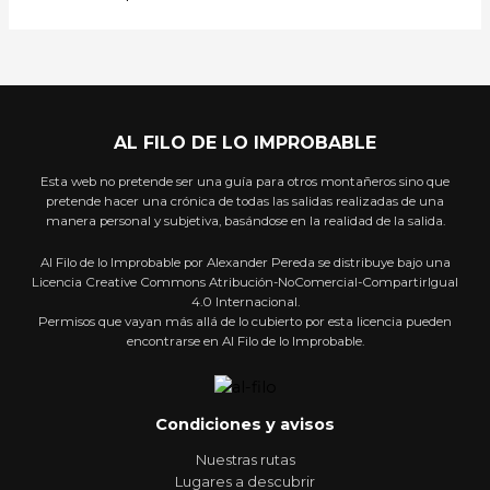
AL FILO DE LO IMPROBABLE
Esta web no pretende ser una guía para otros montañeros sino que
pretende hacer una crónica de todas las salidas realizadas de una
manera personal y subjetiva, basándose en la realidad de la salida.
Al Filo de lo Improbable por Alexander Pereda se distribuye bajo una
Licencia Creative Commons Atribución-NoComercial-CompartirIgual
4.0 Internacional.
Permisos que vayan más allá de lo cubierto por esta licencia pueden
encontrarse en Al Filo de lo Improbable.
Condiciones y avisos
Nuestras rutas
Lugares a descubrir