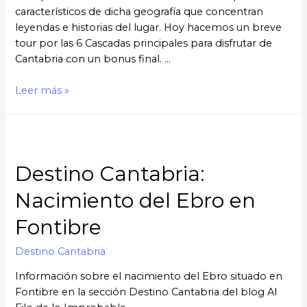
característicos de dicha geografía que concentran
leyendas e historias del lugar. Hoy hacemos un breve
tour por las 6 Cascadas principales para disfrutar de
Cantabria con un bonus final. …
6
Leer más »
+
2
cascadas
para
Destino Cantabria:
disfrutar
en
Nacimiento del Ebro en
Cantabria
Fontibre
Destino Cantabria
Información sobre el nacimiento del Ebro situado en
Fontibre en la sección Destino Cantabria del blog Al