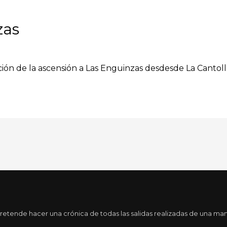
zas
ción de la ascensión a Las Enguinzas desdesde La Cantolla
tende hacer una crónica de todas las salidas realizadas de una maner