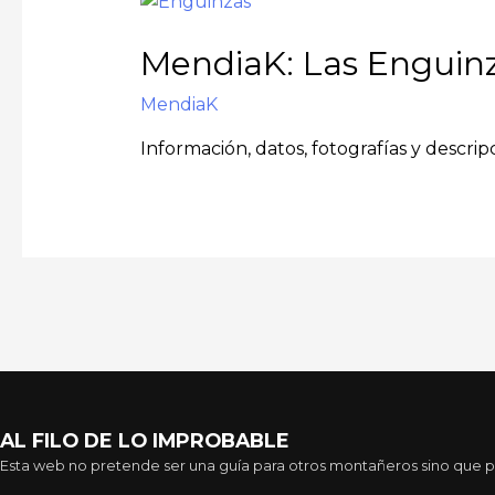
MendiaK: Las Enguin
MendiaK
Información, datos, fotografías y descrip
AL FILO DE LO IMPROBABLE
Esta web no pretende ser una guía para otros montañeros sino que pre