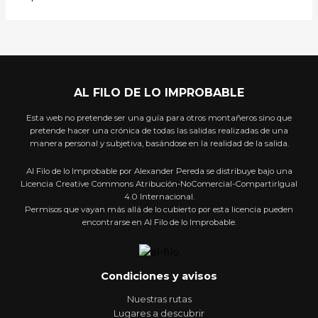
AL FILO DE LO IMPROBABLE
Esta web no pretende ser una guía para otros montañeros sino que
pretende hacer una crónica de todas las salidas realizadas de una
manera personal y subjetiva, basándose en la realidad de la salida.
Al Filo de lo Improbable por Alexander Pereda se distribuye bajo una
Licencia Creative Commons Atribución-NoComercial-CompartirIgual
4.0 Internacional.
Permisos que vayan más allá de lo cubierto por esta licencia pueden
encontrarse en Al Filo de lo Improbable.
Condiciones y avisos
Nuestras rutas
Lugares a descubrir