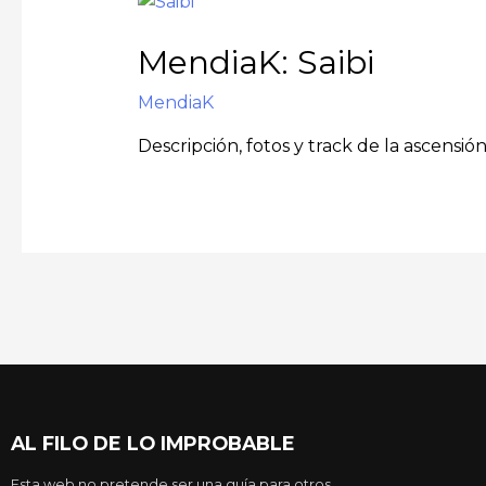
MendiaK: Saibi
MendiaK
Descripción, fotos y track de la ascensió
AL FILO DE LO IMPROBABLE
Esta web no pretende ser una guía para otros