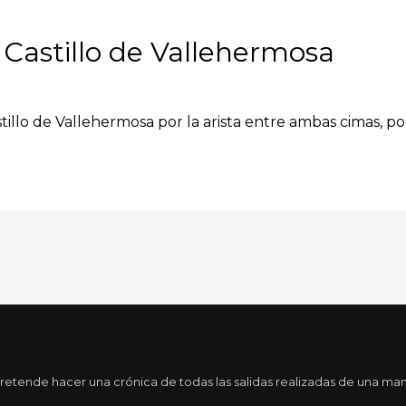
Castillo de Vallehermosa
tillo de Vallehermosa por la arista entre ambas cimas, por
tende hacer una crónica de todas las salidas realizadas de una maner