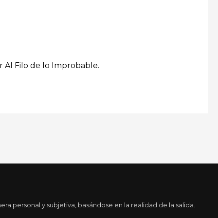
 Al Filo de lo Improbable.
a personal y subjetiva, basándose en la realidad de la salida.