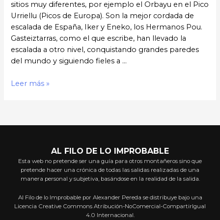
sitios muy diferentes, por ejemplo el Orbayu en el Pico
Urriellu (Picos de Europa). Son la mejor cordada de
escalada de España, Iker y Eneko, los Hermanos Pou.
Gasteiztarras, como el que escribe, han llevado la
escalada a otro nivel, conquistando grandes paredes
del mundo y siguiendo fieles a …
Conversaciones
Leer más »
Improbables:
Hermanos
Pou
AL FILO DE LO IMPROBABLE
Esta web no pretende ser una guía para otros montañeros sino que
pretende hacer una crónica de todas las salidas realizadas de una
manera personal y subjetiva, basándose en la realidad de la salida.
Al Filo de lo Improbable por Alexander Pereda se distribuye bajo una
Licencia Creative Commons Atribución-NoComercial-CompartirIgual
4.0 Internacional.