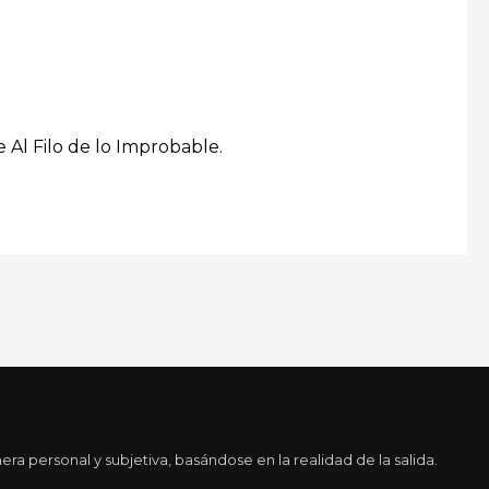
 Al Filo de lo Improbable.
a personal y subjetiva, basándose en la realidad de la salida.