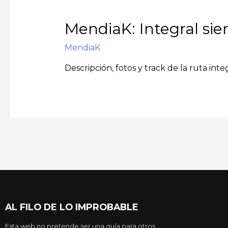
MendiaK: Integral sie
MendiaK
Descripción, fotos y track de la ruta int
AL FILO DE LO IMPROBABLE
Esta web no pretende ser una guía para otros