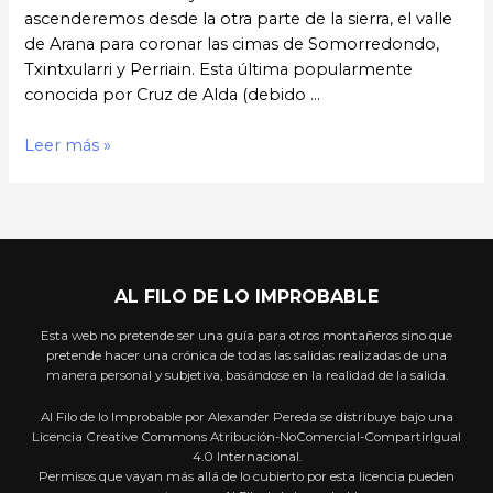
ascenderemos desde la otra parte de la sierra, el valle
de Arana para coronar las cimas de Somorredondo,
Txintxularri y Perriain. Esta última popularmente
conocida por Cruz de Alda (debido …
Leer más »
AL FILO DE LO IMPROBABLE
Esta web no pretende ser una guía para otros montañeros sino que
pretende hacer una crónica de todas las salidas realizadas de una
manera personal y subjetiva, basándose en la realidad de la salida.
Al Filo de lo Improbable por Alexander Pereda se distribuye bajo una
Licencia Creative Commons Atribución-NoComercial-CompartirIgual
4.0 Internacional.
Permisos que vayan más allá de lo cubierto por esta licencia pueden