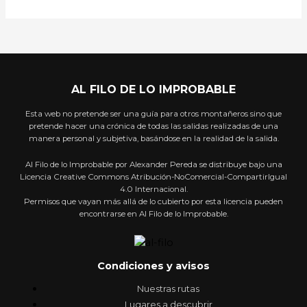
AL FILO DE LO IMPROBABLE
Esta web no pretende ser una guía para otros montañeros sino que
pretende hacer una crónica de todas las salidas realizadas de una
manera personal y subjetiva, basándose en la realidad de la salida.
Al Filo de lo Improbable por Alexander Pereda se distribuye bajo una
Licencia Creative Commons Atribución-NoComercial-CompartirIgual
4.0 Internacional.
Permisos que vayan más allá de lo cubierto por esta licencia pueden
encontrarse en Al Filo de lo Improbable.
Condiciones y avisos
Nuestras rutas
Lugares a descubrir