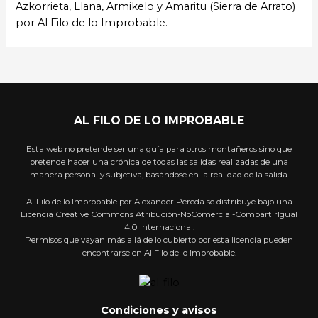
Azkorrieta, Llana, Armikelo y Amaritu (Sierra de Arrato)
por Al Filo de lo Improbable.
AL FILO DE LO IMPROBABLE
Esta web no pretende ser una guía para otros montañeros sino que
pretende hacer una crónica de todas las salidas realizadas de una
manera personal y subjetiva, basándose en la realidad de la salida.
Al Filo de lo Improbable por Alexander Pereda se distribuye bajo una
Licencia Creative Commons Atribución-NoComercial-CompartirIgual
4.0 Internacional.
Permisos que vayan más allá de lo cubierto por esta licencia pueden
encontrarse en Al Filo de lo Improbable.
Condiciones y avisos