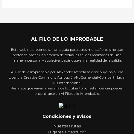
AL FILO DE LO IMPROBABLE
Esta web no pretende ser una guía para otros montañeros sino que
pretende hacer una crónica de todas las salidas realizadas de una
manera personal y subjetiva, basándose en la realidad de la salida.
Al Filo de lo Improbable por Alexander Pereda se distribuye bajo una
Licencia Creative Commons Atribución-NoComercial-CompartirIgual
4.0 Internacional.
Permisos que vayan más allá de lo cubierto por esta licencia pueden
encontrarse en Al Filo de lo Improbable.
Condiciones y avisos
Nuestras rutas
Lugares a descubrir