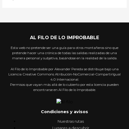
AL FILO DE LO IMPROBABLE
Esta web no pretende ser una guía para otros montañeros sino que
pretende hacer una crónica de todas las salidas realizadas de una
manera personal y subjetiva, basándose en la realidad de la salida.
Al Filo de lo Improbable por Alexander Pereda se distribuye bajo una
Licencia Creative Commons Atribución-NoComercial-CompartirIgual
4.0 Internacional.
Permisos que vayan más allá de lo cubierto por esta licencia pueden
encontrarse en Al Filo de lo Improbable.
Condiciones y avisos
Nuestras rutas
Lugares a descubrir