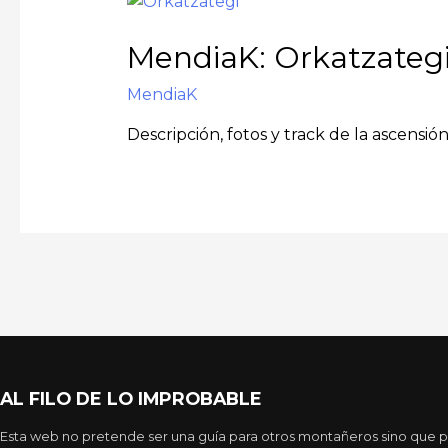
MendiaK: Orkatzategi,
MendiaK
Descripción, fotos y track de la ascensió
AL FILO DE LO IMPROBABLE
Esta web no pretende ser una guía para otros montañeros sino que pr