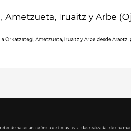
 Ametzueta, Iruaitz y Arbe (Oj
n a Orkatzategi, Ametzueta, Iruaitz y Arbe desde Araotz, 
etende hacer una crónica de todas las salidas realizadas de una man