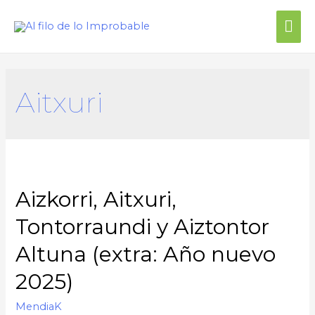
Me
prin
Aitxuri
Aizkorri, Aitxuri,
Tontorraundi y Aiztontor
Altuna (extra: Año nuevo
2025)
MendiaK