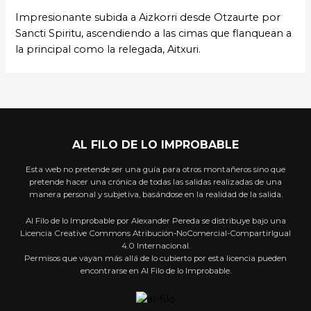
Impresionante subida a Aizkorri desde Otzaurte por
Sancti Spiritu, ascendiendo a las cimas que flanquean a
la principal como la relegada, Aitxuri.
AL FILO DE LO IMPROBABLE
Esta web no pretende ser una guía para otros montañeros sino que
pretende hacer una crónica de todas las salidas realizadas de una
manera personal y subjetiva, basándose en la realidad de la salida.
Al Filo de lo Improbable por Alexander Pereda se distribuye bajo una
Licencia Creative Commons Atribución-NoComercial-CompartirIgual
4.0 Internacional.
Permisos que vayan más allá de lo cubierto por esta licencia pueden
encontrarse en Al Filo de lo Improbable.