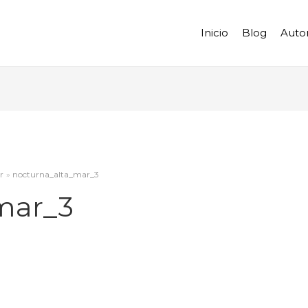
Inicio
Blog
Auto
r
nocturna_alta_mar_3
mar_3