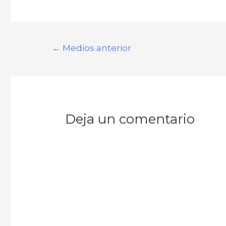
Navegación
←
Medios anterior
de
entradas
Deja un comentario