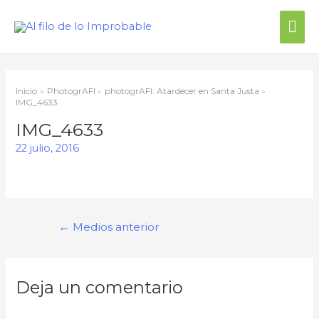
Me
prin
Inicio
PhotogrAFI
photogrAFI: Atardecer en Santa Justa
IMG_4633
IMG_4633
22 julio, 2016
Navegación
←
Medios anterior
de
entradas
Deja un comentario