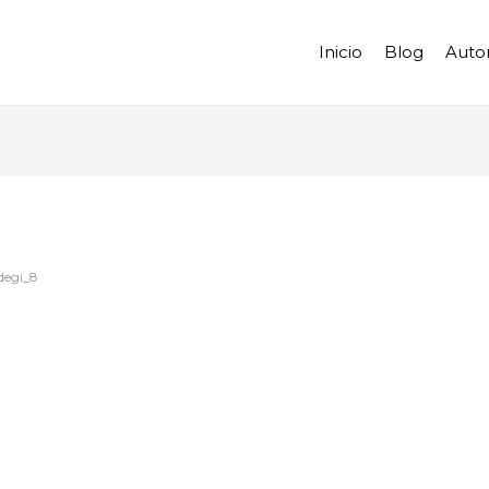
Inicio
Blog
Auto
degi_8