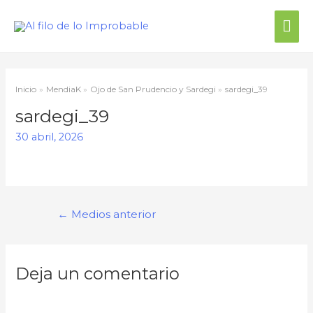
Me
prin
Inicio
MendiaK
Ojo de San Prudencio y Sardegi
sardegi_39
sardegi_39
30 abril, 2026
Navegación
←
Medios anterior
de
entradas
Deja un comentario