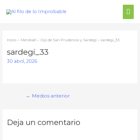
Me
prin
Inicio
MendiaK
Ojo de San Prudencio y Sardegi
sardegi_33
sardegi_33
30 abril, 2026
Navegación
←
Medios anterior
de
entradas
Deja un comentario