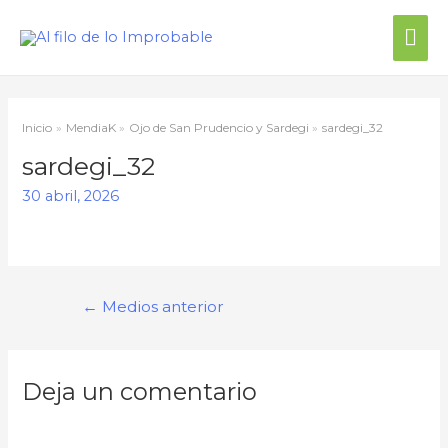
Me
prin
Inicio
MendiaK
Ojo de San Prudencio y Sardegi
sardegi_32
sardegi_32
30 abril, 2026
Navegación
←
Medios anterior
de
entradas
Deja un comentario