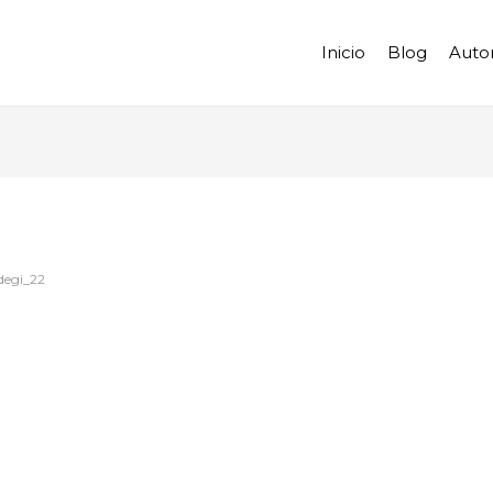
Inicio
Blog
Auto
degi_22