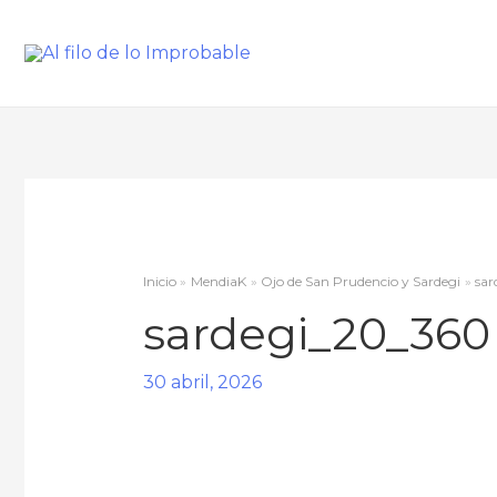
Inicio
MendiaK
Ojo de San Prudencio y Sardegi
sar
sardegi_20_360
30 abril, 2026