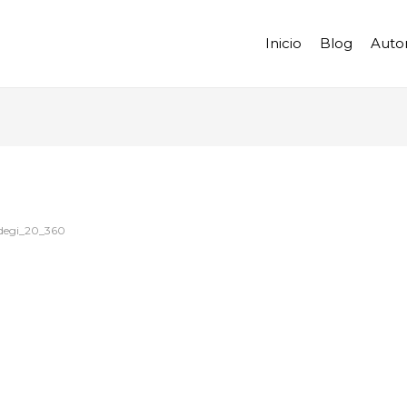
Inicio
Blog
Auto
degi_20_360