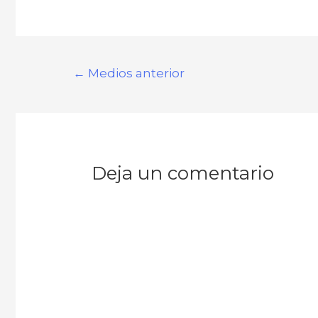
Navegación
←
Medios anterior
de
entradas
Deja un comentario