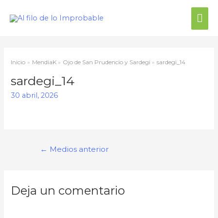
Me
prin
Inicio
MendiaK
Ojo de San Prudencio y Sardegi
sardegi_14
sardegi_14
30 abril, 2026
Navegación
←
Medios anterior
de
entradas
Deja un comentario