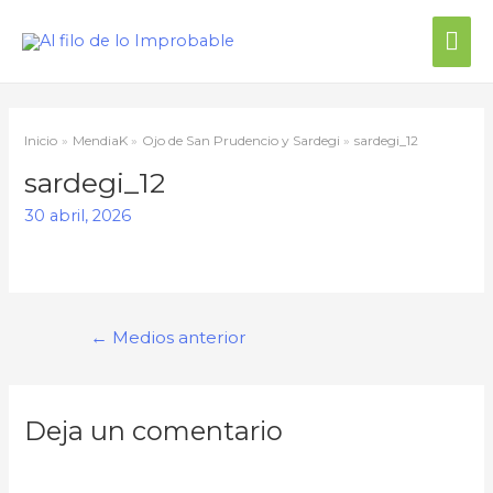
Me
prin
Inicio
MendiaK
Ojo de San Prudencio y Sardegi
sardegi_12
sardegi_12
30 abril, 2026
Navegación
←
Medios anterior
de
entradas
Deja un comentario