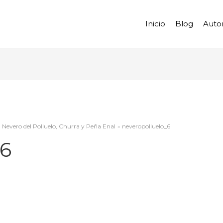
Inicio
Blog
Auto
, Nevero del Polluelo, Churra y Peña Enal
neveropolluelo_6
_6