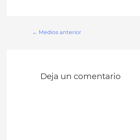
Navegación
←
Medios anterior
de
entradas
Deja un comentario