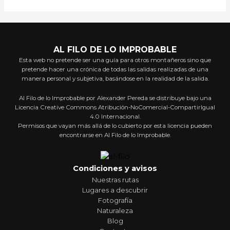
AL FILO DE LO IMPROBABLE
Esta web no pretende ser una guía para otros montañeros sino que
pretende hacer una crónica de todas las salidas realizadas de una
manera personal y subjetiva, basándose en la realidad de la salida.
Al Filo de lo Improbable por Alexander Pereda se distribuye bajo una
Licencia Creative Commons Atribución-NoComercial-CompartirIgual
4.0 Internacional.
Permisos que vayan más allá de lo cubierto por esta licencia pueden
encontrarse en Al Filo de lo Improbable.
Condiciones y avisos
Nuestras rutas
Lugares a descubrir
Fotografía
Naturaleza
Blog