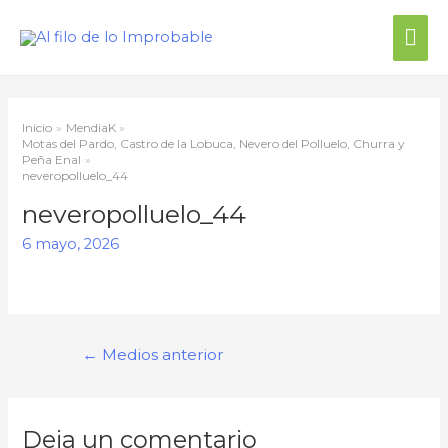
Me
prin
Inicio
MendiaK
Motas del Pardo, Castro de la Lobuca, Nevero del Polluelo, Churra y
Peña Enal
neveropolluelo_44
neveropolluelo_44
6 mayo, 2026
Navegación
←
Medios anterior
de
entradas
Deja un comentario