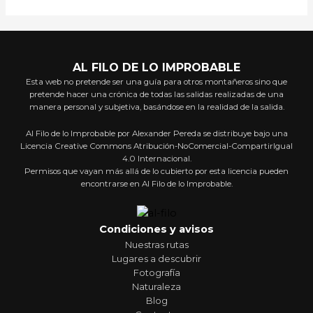
AL FILO DE LO IMPROBABLE
Esta web no pretende ser una guía para otros montañeros sino que
pretende hacer una crónica de todas las salidas realizadas de una
manera personal y subjetiva, basándose en la realidad de la salida.
Al Filo de lo Improbable por Alexander Pereda se distribuye bajo una
Licencia Creative Commons Atribución-NoComercial-CompartirIgual
4.0 Internacional.
Permisos que vayan más allá de lo cubierto por esta licencia pueden
encontrarse en Al Filo de lo Improbable.
Condiciones y avisos
Nuestras rutas
Lugares a descubrir
Fotografía
Naturaleza
Blog