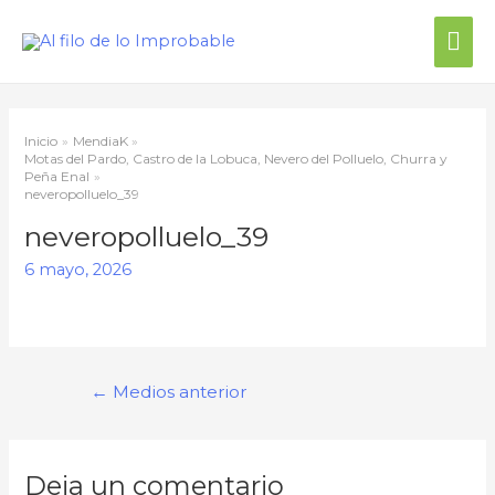
Me
prin
Inicio
MendiaK
Motas del Pardo, Castro de la Lobuca, Nevero del Polluelo, Churra y
Peña Enal
neveropolluelo_39
neveropolluelo_39
6 mayo, 2026
Navegación
←
Medios anterior
de
entradas
Deja un comentario