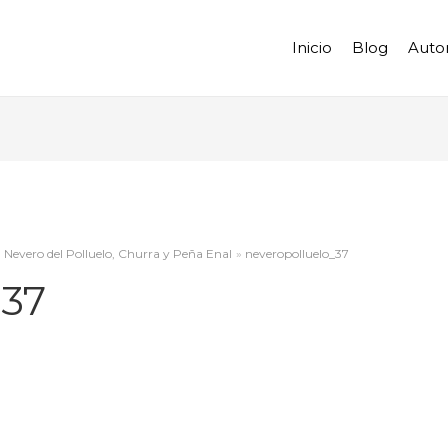
Inicio
Blog
Auto
, Nevero del Polluelo, Churra y Peña Enal
neveropolluelo_37
_37